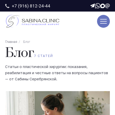
+7 (916) 812-24-44
УСЛУГИ
О ДОКТОРЕ
ПАЦИЕНТАМ
ЦЕНЫ
ФОТОГАЛЕРЕЯ
ОТЗЫВЫ
Главная
/
Блог
БЛОГ
Блог
КОНТАКТЫ
7 СТАТЕЙ
Статьи о пластической хирургии: показания,
Записаться на консультацию
реабилитация и честные ответы на вопросы пациентов
— от Сабины Серебрянской.
welcome@sabina.clinic