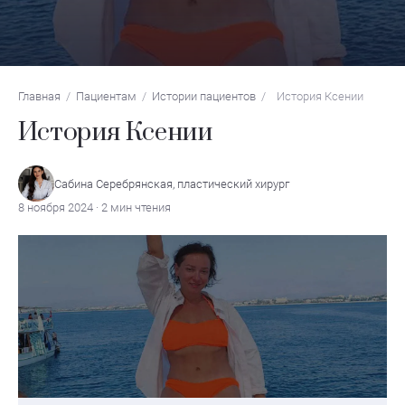
Главная
/
Пациентам
/
Истории пациентов
/
История Ксении
История Ксении
Сабина Серебрянская, пластический хирург
8 ноября 2024 · 2 мин чтения