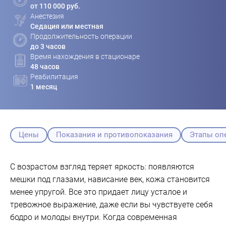
от 110 000 руб.
Анестезия
Седация или местная
Продолжительность операции
до 3 часов
Время нахождения в стационаре
48 часов
Реабилитация
1 месяц
Цены
Показания и противопоказания
Этапы оп
С возрастом взгляд теряет яркость: появляются
мешки под глазами, нависание век, кожа становится
менее упругой. Все это придает лицу усталое и
тревожное выражение, даже если вы чувствуете себя
бодро и молоды внутри. Когда современная