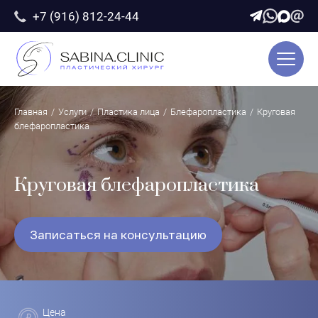
+7 (916) 812-24-44
УСЛУГИ
О ДОКТОРЕ
ПАЦИЕНТАМ
ЦЕНЫ
ФОТОГАЛЕРЕЯ
Главная
/
Услуги
/
Пластика лица
/
Блефаропластика
/
Круговая
ОТЗЫВЫ
блефаропластика
БЛОГ
КОНТАКТЫ
Круговая блефаропластика
Записаться на консультацию
welcome@sabina.clinic
Записаться на консультацию
Цена