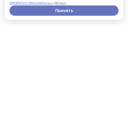
обработки персональных данных
.
Принять
Абдоминопластика предоставляет
возможность удалить избыточный
кожный лоскут и подкожно-жировую
клетчатку («кожно-жировой фартук»),
которые не удается скорректировать с
помощью диет и физических
упражнений. Благодаря
индивидуальному подходу и
современной технике проведения, мы
можем помочь пациентам вернуть
уверенность в себе и достичь
желаемого эстетического результата.