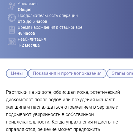
Анестезия
Общая
Продолжительность операции
от 2 до 5 часов
Время нахождения в стационаре
48 часов
Реабилитация
1-2 месяца
Цены
Показания и противопоказания
Этапы оп
Растяжки на животе, обвисшая кожа, эстетический
дискомфорт после родов или похудения мешают
женщинам наслаждаться отражением в зеркале и
подрывают уверенность в собственной
привлекательности. Когда упражнения и диеты не
справляются, решение может предложить