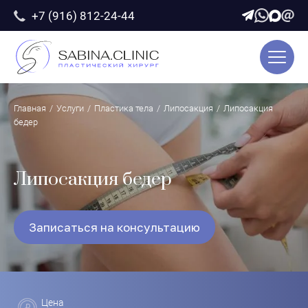
+7 (916) 812-24-44
УСЛУГИ
О ДОКТОРЕ
ПАЦИЕНТАМ
ЦЕНЫ
ФОТОГАЛЕРЕЯ
Главная
/
Услуги
/
Пластика тела
/
Липосакция
/
Липосакция
ОТЗЫВЫ
бедер
БЛОГ
КОНТАКТЫ
Липосакция бедер
Записаться на консультацию
welcome@sabina.clinic
Записаться на консультацию
Цена