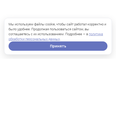
Мы используем файлы cookie, чтобы сайт работал корректно и
было удобнее. Продолжая пользоваться сайтом, вы
соглашаетесь с их использованием. Подробнее — в
политике
обработки персональных данных
.
Принять
Липосакция коленей — безопасная и
малотравматичная операция, которая
позволяет достичь видимых результатов
уже через несколько дней. Главное —
довериться профессионалу и следовать
рекомендациям до и после операции.